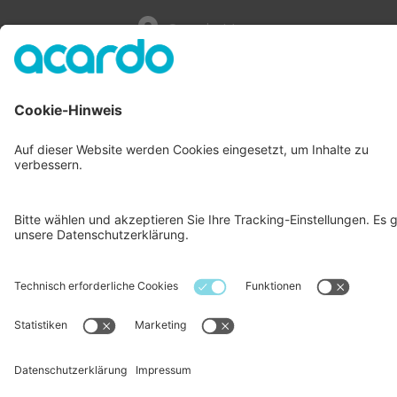
Google Maps
Kontakt
Fon:
+49 (231) 58 44 97 - 0
Apotheken-Hotline:
+49 (231) 58 44 97 - 131
Fax: +49 (231) 58 44 97 - 210
E-Mail:
info@acardo.com
© 2026 acardo group AG